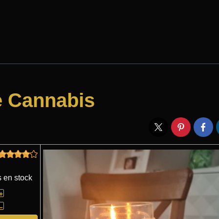
e Cannabis
s en stock
+
–