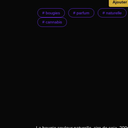
Ajouter
# bougies
# parfum
# naturelle
# cannabis