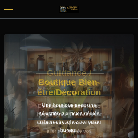
Mobile Menu Toggle
Guidance /
Coaching Bien-
être
En toute discrétion et avec
bienveillance, une écoute et
Previous
Next
un accompagnement pour
aller au-delà de vos