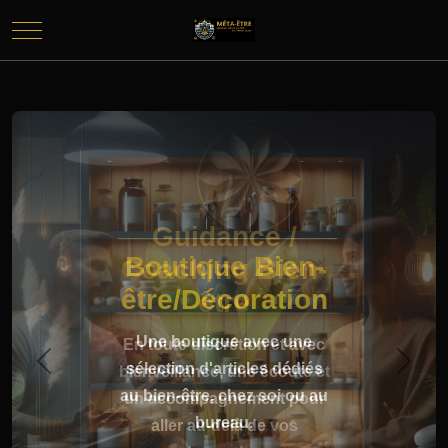
Mobile Menu Toggle
Guidance /
Coaching Bien-
être
En toute discrétion et avec
bienveillance, une écoute et
Previous
Next
un accompagnement pour
aller au-delà de vos