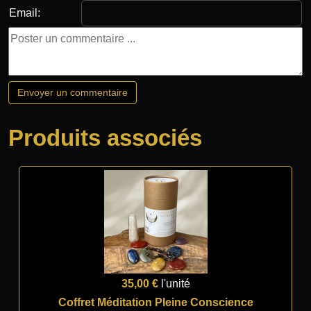
Email:
Produits associés
35,00 €
l'unité
Coffret Méditation Pleine Conscience